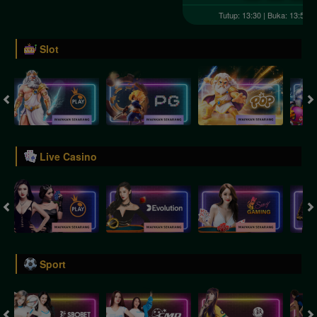
Tutup: 13:30 | Buka: 13:50
Slot
Live Casino
Sport