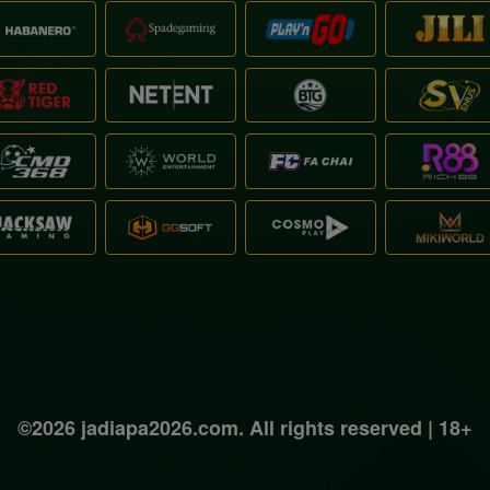
©2026 jadiapa2026.com. All rights reserved | 18+