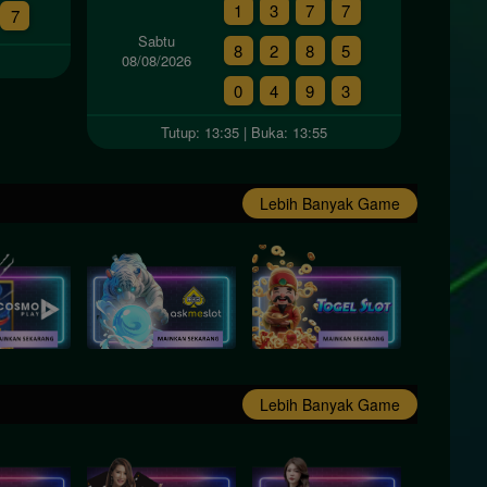
1
3
7
7
7
Sabtu
8
2
8
5
08/08/2026
0
4
9
3
Tutup: 13:35 | Buka: 13:55
Lebih Banyak Game
Lebih Banyak Game