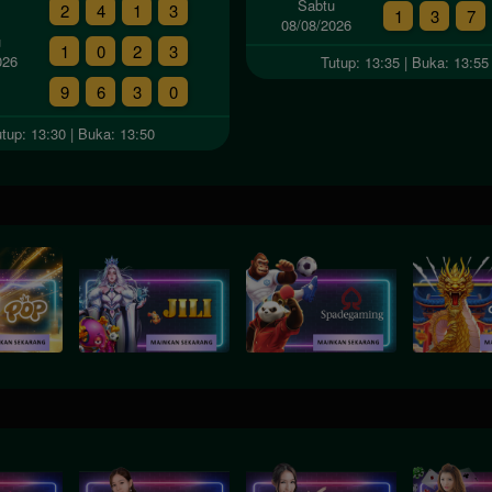
Sabtu
2
4
1
3
1
3
7
08/08/2026
u
1
0
2
3
026
Tutup: 13:35 | Buka: 13:55
9
6
3
0
tup: 13:30 | Buka: 13:50