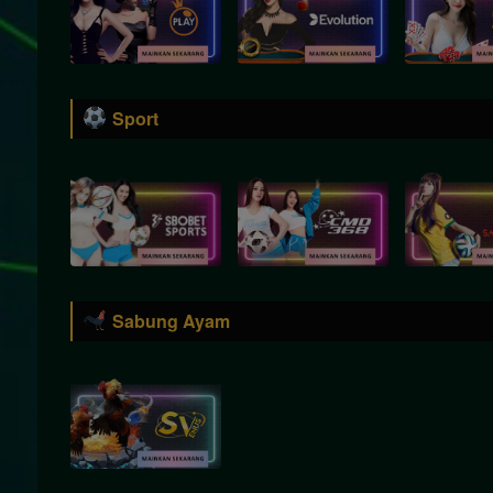
Sport
Sabung Ayam