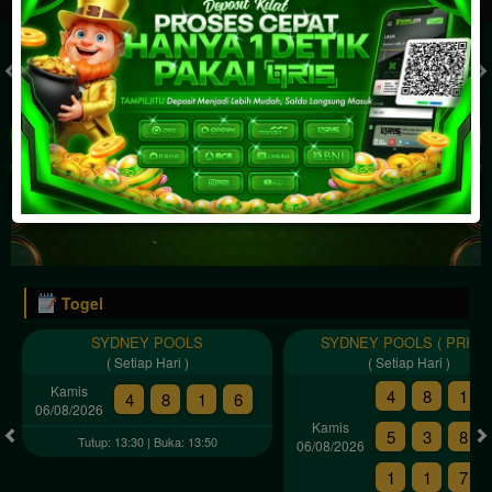
TOGEL
SLOT
LIVE CASINO
SPORT
SABUNG AYAM
TEM
Togel
SYDNEY POOLS
SYDNEY POOLS ( PRIZE 
( Setiap Hari )
( Setiap Hari )
Kamis
4
8
1
4
8
1
6
06/08/2026
Kamis
5
3
8
Tutup: 13:30 | Buka: 13:50
06/08/2026
1
1
7