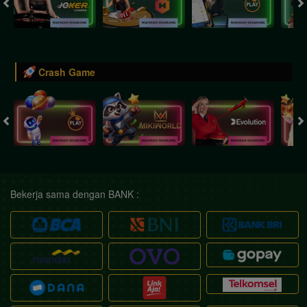
Crash Game
Bekerja sama dengan BANK :