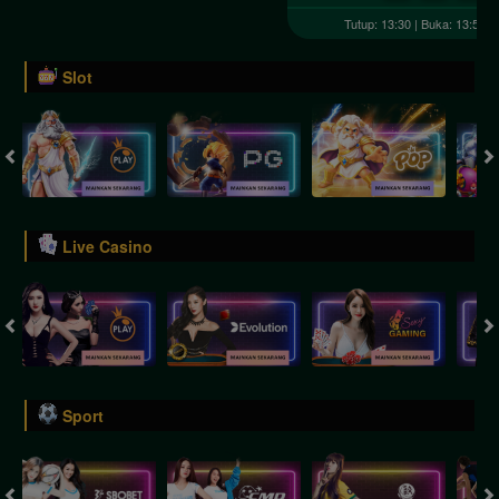
Tutup: 13:30 | Buka: 13:50
Slot
Live Casino
Sport