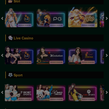
Slot
Live Casino
Sport