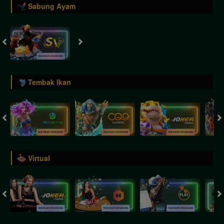
Sabung Ayam
Tembak Ikan
Virtual