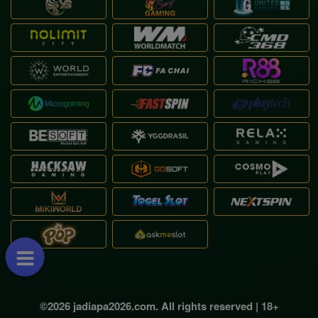
©2026 jadiapa2026.com. All rights reserved | 18+