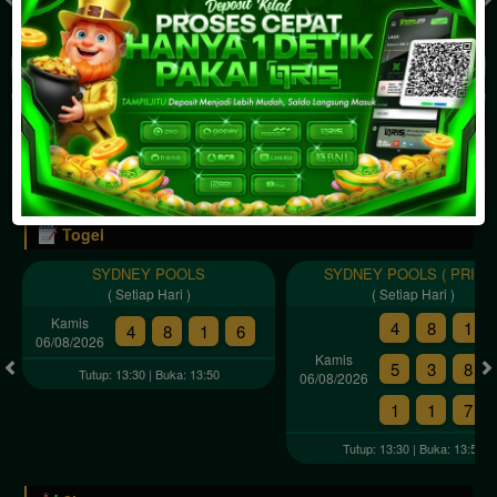
TOGEL
SLOT
LIVE CASINO
SPORT
SABUNG AYAM
Togel
SYDNEY POOLS
SYDNEY POOLS ( PRIZE 
( Setiap Hari )
( Setiap Hari )
Kamis
4
8
1
4
8
1
6
06/08/2026
Kamis
5
3
8
Tutup: 13:30 | Buka: 13:50
06/08/2026
1
1
7
Tutup: 13:30 | Buka: 13:50